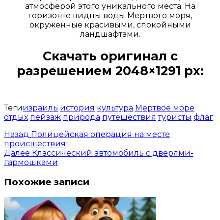
атмосферой этого уникального места. На
горизонте видны воды Мертвого моря,
окруженные красивыми, спокойными
ландшафтами.
Скачать оригинал с
разрешением 2048×1291 px:
Открыть доступ за 99 руб.
Теги
израиль
история
культура
Мертвое море
отдых
пейзаж
природа
путешествия
туристы
флаг
Назад
Полицейская операция на месте
происшествия
Далее
Классический автомобиль с дверями-
гармошками
Похожие записи