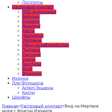
Логотипы
Растровый клипарт
PSD-исходники
Бейджи
Буклеты
Визитки
Карты
Наклейки
Обложки
Обои на рабочий стол
Постеры
Рисунки
Сканы
Текстуры
Фото
Этикетки
Иконки
Для Фотошопа
Action Экшены
Кисти
Шрифты
Главная
>
Растровый клипарт
>
Вид на Мертвое
море с флагом Израиля