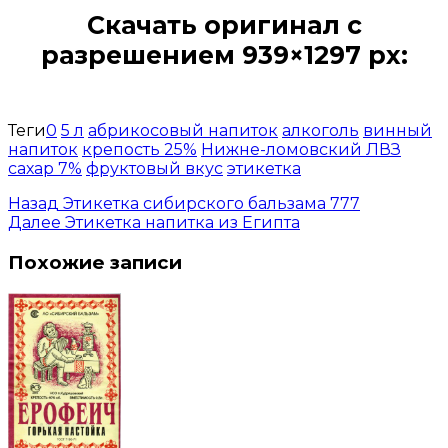
Скачать оригинал с
разрешением 939×1297 px:
Открыть доступ за 99 руб.
Теги
0
5 л
абрикосовый напиток
алкоголь
винный
напиток
крепость 25%
Нижне-ломовский ЛВЗ
сахар 7%
фруктовый вкус
этикетка
Назад
Этикетка сибирского бальзама 777
Далее
Этикетка напитка из Египта
Похожие записи