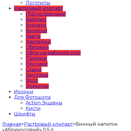
Логотипы
Растровый клипарт
PSD-исходники
Бейджи
Буклеты
Визитки
Карты
Наклейки
Обложки
Обои на рабочий стол
Постеры
Рисунки
Сканы
Текстуры
Фото
Этикетки
Иконки
Для Фотошопа
Action Экшены
Кисти
Шрифты
Главная
>
Растровый клипарт
>
Винный напиток
«Абрикосовый» 0,5 л