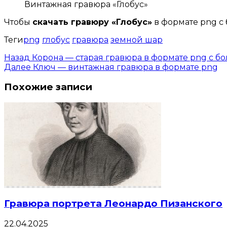
Винтажная гравюра «Глобус»
Чтобы
скачать гравюру «Глобус»
в формате png с
Теги
png
глобус
гравюра
земной шар
Назад
Корона — старая гравюра в формате png с 
Далее
Ключ — винтажная гравюра в формате png
Похожие записи
Гравюра портрета Леонардо Пизанского
22.04.2025