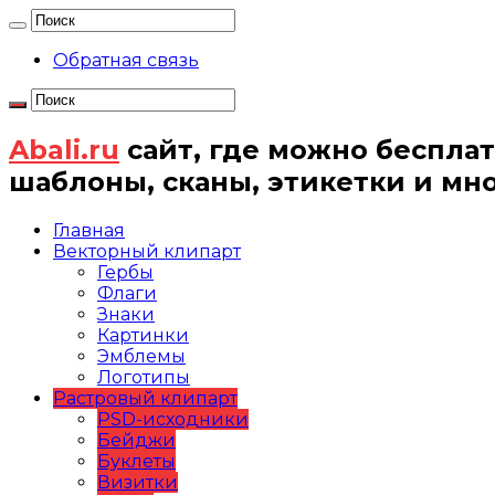
Обратная связь
Abali.ru
сайт, где можно бесплат
шаблоны, сканы, этикетки и мн
Главная
Векторный клипарт
Гербы
Флаги
Знаки
Картинки
Эмблемы
Логотипы
Растровый клипарт
PSD-исходники
Бейджи
Буклеты
Визитки