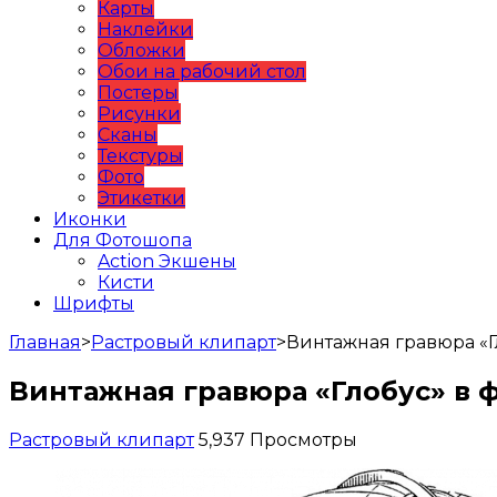
Карты
Наклейки
Обложки
Обои на рабочий стол
Постеры
Рисунки
Сканы
Текстуры
Фото
Этикетки
Иконки
Для Фотошопа
Action Экшены
Кисти
Шрифты
Главная
>
Растровый клипарт
>
Винтажная гравюра «
Винтажная гравюра «Глобус» в
Растровый клипарт
5,937 Просмотры