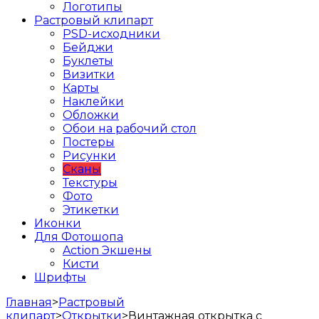
Логотипы
Растровый клипарт
PSD-исходники
Бейджи
Буклеты
Визитки
Карты
Наклейки
Обложки
Обои на рабочий стол
Постеры
Рисунки
Сканы
Текстуры
Фото
Этикетки
Иконки
Для Фотошопа
Action Экшены
Кисти
Шрифты
Главная
>
Растровый
клипарт
>
Открытки
>
Винтажная открытка с