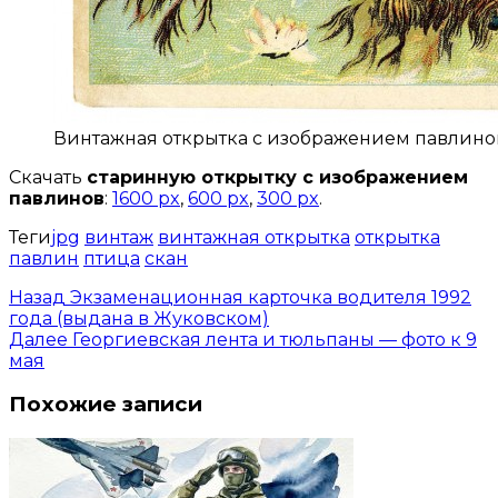
Винтажная открытка с изображением павлино
Скачать
старинную открытку с изображением
павлинов
:
1600 px
,
600 px
,
300 px
.
Теги
jpg
винтаж
винтажная открытка
открытка
павлин
птица
скан
Назад
Экзаменационная карточка водителя 1992
года (выдана в Жуковском)
Далее
Георгиевская лента и тюльпаны — фото к 9
мая
Похожие записи