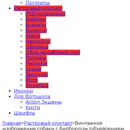
Логотипы
Растровый клипарт
PSD-исходники
Бейджи
Буклеты
Визитки
Карты
Наклейки
Обложки
Обои на рабочий стол
Постеры
Рисунки
Сканы
Текстуры
Фото
Этикетки
Иконки
Для Фотошопа
Action Экшены
Кисти
Шрифты
Главная
>
Растровый клипарт
>
Винтажное
изображение собаки с билбордом (объявлением,