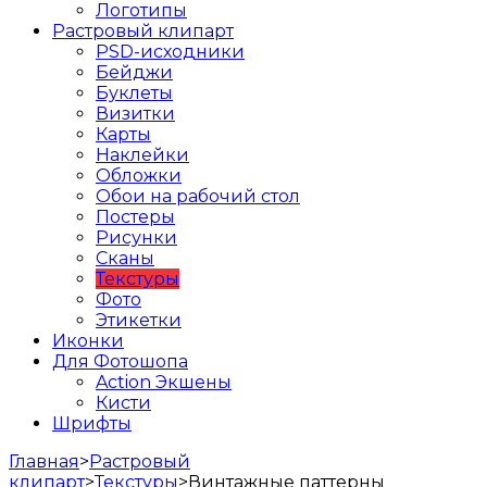
Логотипы
Растровый клипарт
PSD-исходники
Бейджи
Буклеты
Визитки
Карты
Наклейки
Обложки
Обои на рабочий стол
Постеры
Рисунки
Сканы
Текстуры
Фото
Этикетки
Иконки
Для Фотошопа
Action Экшены
Кисти
Шрифты
Главная
>
Растровый
клипарт
>
Текстуры
>
Винтажные паттерны