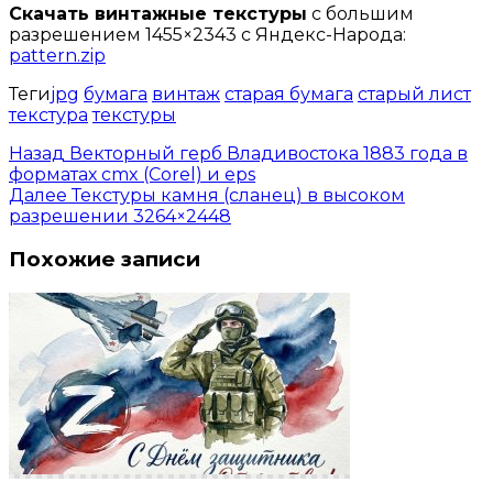
Скачать винтажные текстуры
с большим
разрешением 1455×2343 с Яндекс-Народа:
pattern.zip
Теги
jpg
бумага
винтаж
старая бумага
старый лист
текстура
текстуры
Назад
Векторный герб Владивостока 1883 года в
форматах cmx (Corel) и eps
Далее
Текстуры камня (сланец) в высоком
разрешении 3264×2448
Похожие записи