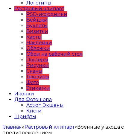
Логотипы
Растровый клипарт
PSD-исходники
Бейджи
Буклеты
Визитки
Карты
Наклейки
Обложки
Обои на рабочий стол
Постеры
Рисунки
Сканы
Текстуры
Фото
Этикетки
Иконки
Для Фотошопа
Action Экшены
Кисти
Шрифты
Главная
>
Растровый клипарт
>
Военные у входа с
предупреждением