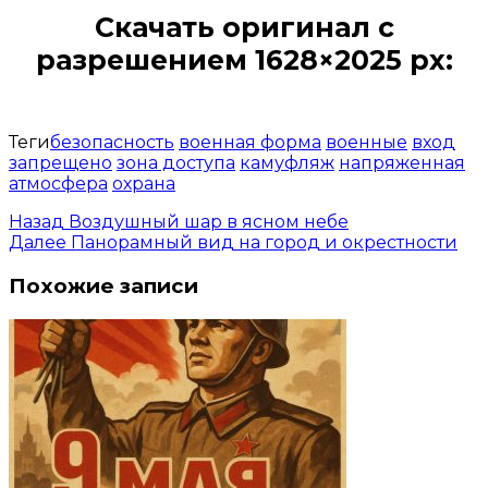
Скачать оригинал с
разрешением 1628×2025 px:
Открыть доступ за 99 руб.
Теги
безопасность
военная форма
военные
вход
запрещено
зона доступа
камуфляж
напряженная
атмосфера
охрана
Назад
Воздушный шар в ясном небе
Далее
Панорамный вид на город и окрестности
Похожие записи