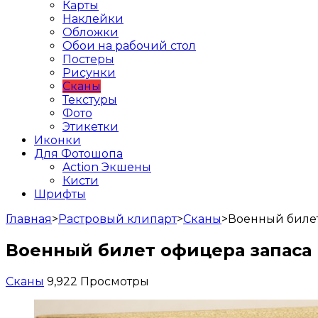
Карты
Наклейки
Обложки
Обои на рабочий стол
Постеры
Рисунки
Сканы
Текстуры
Фото
Этикетки
Иконки
Для Фотошопа
Action Экшены
Кисти
Шрифты
Главная
>
Растровый клипарт
>
Сканы
>
Военный билет
Военный билет офицера запаса
Сканы
9,922 Просмотры