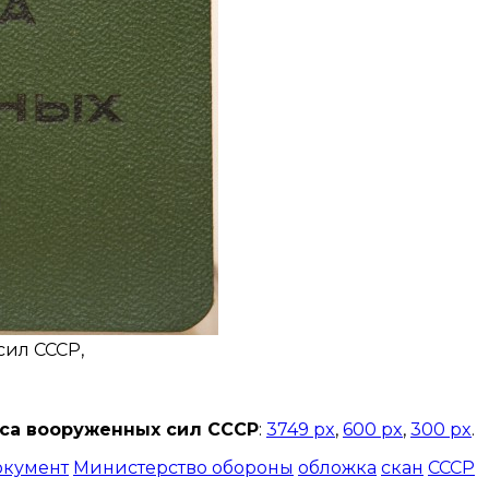
сил СССР,
аса вооруженных сил СССР
:
3749 px
,
600 px
,
300 px
.
окумент
Министерство обороны
обложка
скан
СССР