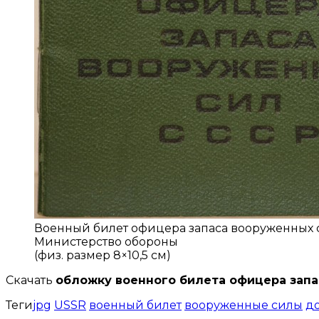
Военный билет офицера запаса вооруженных 
Министерство обороны
(физ. размер 8×10,5 см)
Скачать
обложку военного билета офицера зап
Теги
jpg
USSR
военный билет
вооруженные силы
д