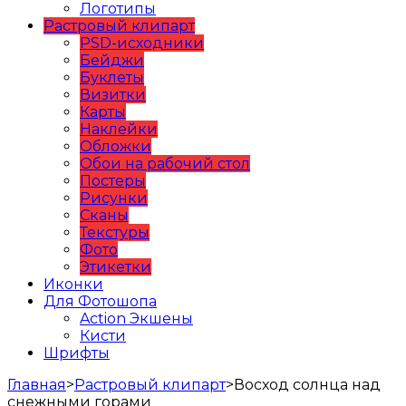
Логотипы
Растровый клипарт
PSD-исходники
Бейджи
Буклеты
Визитки
Карты
Наклейки
Обложки
Обои на рабочий стол
Постеры
Рисунки
Сканы
Текстуры
Фото
Этикетки
Иконки
Для Фотошопа
Action Экшены
Кисти
Шрифты
Главная
>
Растровый клипарт
>
Восход солнца над
снежными горами