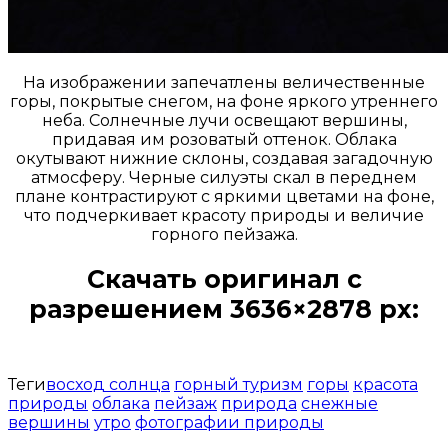
На изображении запечатлены величественные
горы, покрытые снегом, на фоне яркого утреннего
неба. Солнечные лучи освещают вершины,
придавая им розоватый оттенок. Облака
окутывают нижние склоны, создавая загадочную
атмосферу. Черные силуэты скал в переднем
плане контрастируют с яркими цветами на фоне,
что подчеркивает красоту природы и величие
горного пейзажа.
Скачать оригинал с
разрешением 3636×2878 px:
Открыть доступ за 99 руб.
Теги
восход солнца
горный туризм
горы
красота
природы
облака
пейзаж
природа
снежные
вершины
утро
фотографии природы