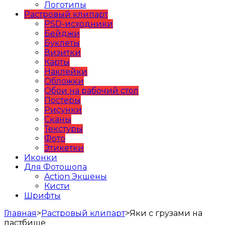
Логотипы
Растровый клипарт
PSD-исходники
Бейджи
Буклеты
Визитки
Карты
Наклейки
Обложки
Обои на рабочий стол
Постеры
Рисунки
Сканы
Текстуры
Фото
Этикетки
Иконки
Для Фотошопа
Action Экшены
Кисти
Шрифты
Главная
>
Растровый клипарт
>
Яки с грузами на
пастбище