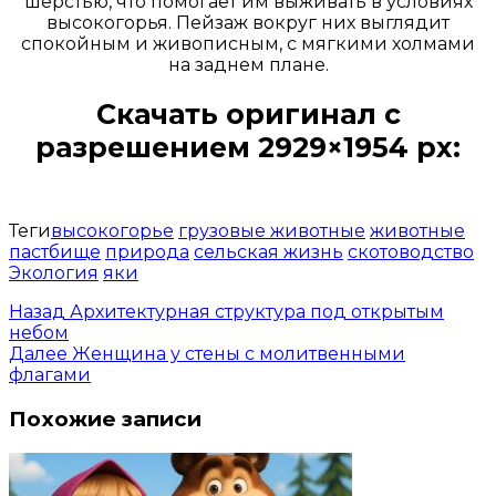
шерстью, что помогает им выживать в условиях
высокогорья. Пейзаж вокруг них выглядит
спокойным и живописным, с мягкими холмами
на заднем плане.
Скачать оригинал с
разрешением 2929×1954 px:
Открыть доступ за 99 руб.
Теги
высокогорье
грузовые животные
животные
пастбище
природа
сельская жизнь
скотоводство
Экология
яки
Назад
Архитектурная структура под открытым
небом
Далее
Женщина у стены с молитвенными
флагами
Похожие записи