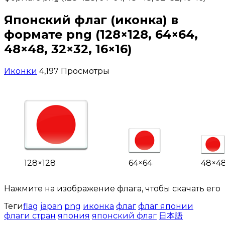
Японский флаг (иконка) в
формате png (128×128, 64×64,
48×48, 32×32, 16×16)
Иконки
4,197 Просмотры
128×128
64×64
48×4
Нажмите на изображение флага, чтобы скачать его
Теги
flag
japan
png
иконка
флаг
флаг японии
флаги стран
япония
японский флаг
日本語