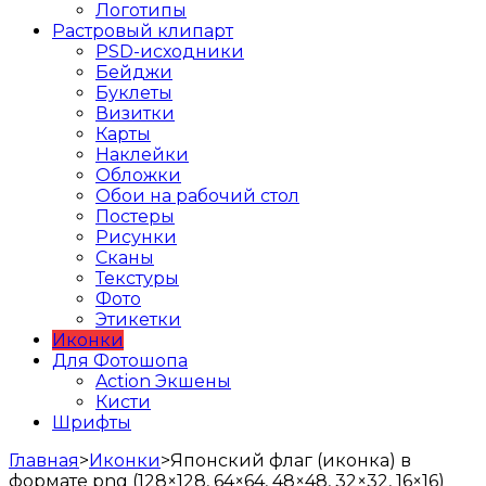
Логотипы
Растровый клипарт
PSD-исходники
Бейджи
Буклеты
Визитки
Карты
Наклейки
Обложки
Обои на рабочий стол
Постеры
Рисунки
Сканы
Текстуры
Фото
Этикетки
Иконки
Для Фотошопа
Action Экшены
Кисти
Шрифты
Главная
>
Иконки
>
Японский флаг (иконка) в
формате png (128×128, 64×64, 48×48, 32×32, 16×16)