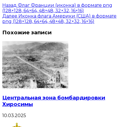
Назад
Флаг Франции (иконка) в формате png
(128×128, 64×64, 48×48, 32×32, 16×16)
Далее
Иконка флага Америки (США) в формате
png (128×128, 64×64, 48×48, 32×32, 16×16)
Похожие записи
Центральная зона бомбардировки
Хиросимы
10.03.2025