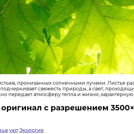
истьев, пронизанных солнечными лучами. Листья ра
подчеркивает свежесть природы, а свет, проходящий
о передает атмосферу тепла и жизни, характерную
 оригинал с разрешением 3500×
Открыть доступ за 99 руб.
нце
уют
Экология