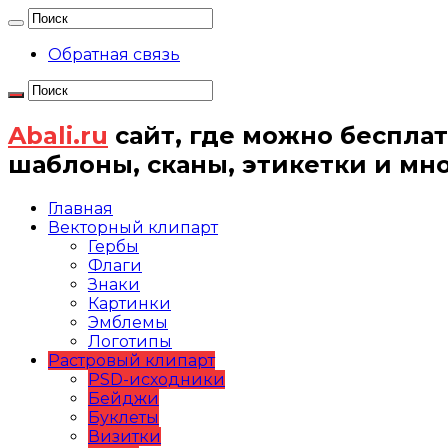
Обратная связь
Abali.ru
сайт, где можно бесплат
шаблоны, сканы, этикетки и мн
Главная
Векторный клипарт
Гербы
Флаги
Знаки
Картинки
Эмблемы
Логотипы
Растровый клипарт
PSD-исходники
Бейджи
Буклеты
Визитки