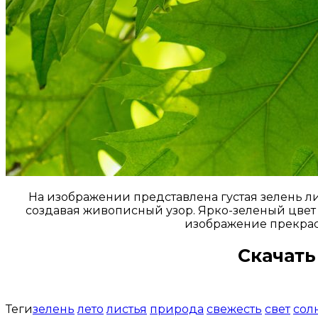
На изображении представлена густая зелень л
создавая живописный узор. Ярко-зеленый цвет 
изображение прекрасн
Скачать
Теги
зелень
лето
листья
природа
свежесть
свет
сол