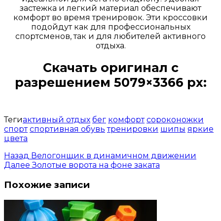
застежка и легкий материал обеспечивают
комфорт во время тренировок. Эти кроссовки
подойдут как для профессиональных
спортсменов, так и для любителей активного
отдыха.
Скачать оригинал с
разрешением 5079×3366 px:
Открыть доступ за 99 руб.
Теги
активный отдых
бег
комфорт
сороконожки
спорт
спортивная обувь
тренировки
шипы
яркие
цвета
Назад
Велогонщик в динамичном движении
Далее
Золотые ворота на фоне заката
Похожие записи