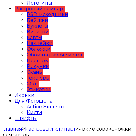
Логотипы
Растровый клипарт
PSD-исходники
Бейджи
Буклеты
Визитки
Карты
Наклейки
Обложки
Обои на рабочий стол
Постеры
Рисунки
Сканы
Текстуры
Фото
Этикетки
Иконки
Для Фотошопа
Action Экшены
Кисти
Шрифты
Главная
>
Растровый клипарт
>
Яркие сороконожки
для спорта