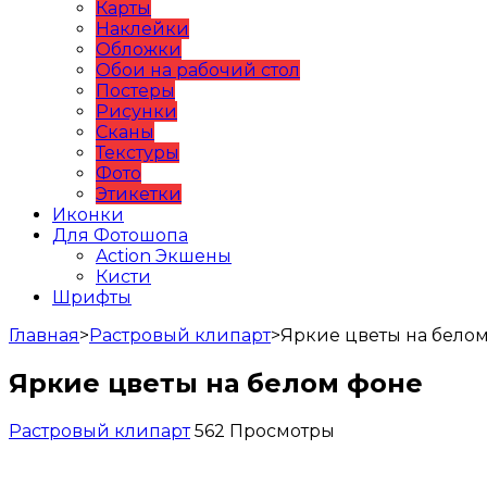
Карты
Наклейки
Обложки
Обои на рабочий стол
Постеры
Рисунки
Сканы
Текстуры
Фото
Этикетки
Иконки
Для Фотошопа
Action Экшены
Кисти
Шрифты
Главная
>
Растровый клипарт
>
Яркие цветы на бело
Яркие цветы на белом фоне
Растровый клипарт
562 Просмотры