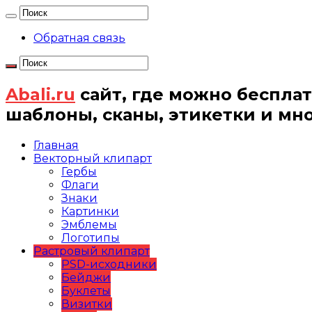
Обратная связь
Abali.ru
сайт, где можно бесплат
шаблоны, сканы, этикетки и мн
Главная
Векторный клипарт
Гербы
Флаги
Знаки
Картинки
Эмблемы
Логотипы
Растровый клипарт
PSD-исходники
Бейджи
Буклеты
Визитки