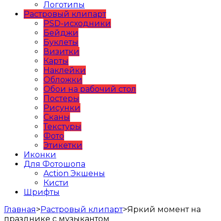
Логотипы
Растровый клипарт
PSD-исходники
Бейджи
Буклеты
Визитки
Карты
Наклейки
Обложки
Обои на рабочий стол
Постеры
Рисунки
Сканы
Текстуры
Фото
Этикетки
Иконки
Для Фотошопа
Action Экшены
Кисти
Шрифты
Главная
>
Растровый клипарт
>
Яркий момент на
празднике с музыкантом