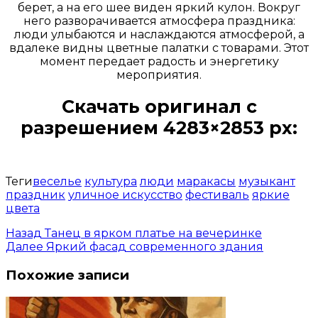
берет, а на его шее виден яркий кулон. Вокруг
него разворачивается атмосфера праздника:
люди улыбаются и наслаждаются атмосферой, а
вдалеке видны цветные палатки с товарами. Этот
момент передает радость и энергетику
мероприятия.
Скачать оригинал с
разрешением 4283×2853 px:
Открыть доступ за 99 руб.
Теги
веселье
культура
люди
маракасы
музыкант
праздник
уличное искусство
фестиваль
яркие
цвета
Назад
Танец в ярком платье на вечеринке
Далее
Яркий фасад современного здания
Похожие записи