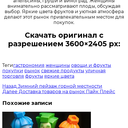
апельсины, груши и виноград. Женщины
внимательно рассматривают плоды, обсуждая
выбор. Яркие цвета фруктов и уютная атмосфера
делают этот рынок привлекательным местом для
покупок.
Скачать оригинал с
разрешением 3600×2405 px:
Открыть доступ за 99 руб.
Теги
гастрономия
женщины
овощи и фрукты
покупки
рынок
свежие продукты
уличная
торговля
фрукты
яркие цвета
Назад
Зимний пейзаж горной местности
Далее
Доставка товаров на рынок Пайк Плейс
Похожие записи