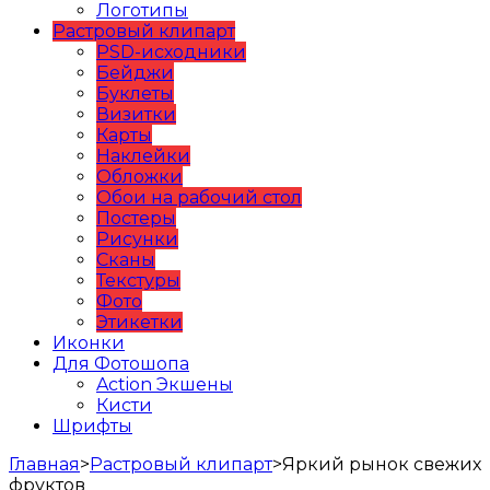
Логотипы
Растровый клипарт
PSD-исходники
Бейджи
Буклеты
Визитки
Карты
Наклейки
Обложки
Обои на рабочий стол
Постеры
Рисунки
Сканы
Текстуры
Фото
Этикетки
Иконки
Для Фотошопа
Action Экшены
Кисти
Шрифты
Главная
>
Растровый клипарт
>
Яркий рынок свежих
фруктов