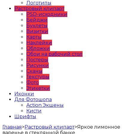
Логотипы
Растровый клипарт
PSD-исходники
Бейджи
Буклеты
Визитки
Карты
Наклейки
Обложки
Обои на рабочий стол
Постеры
Рисунки
Сканы
Текстуры
Фото
Этикетки
Иконки
Для Фотошопа
Action Экшены
Кисти
Шрифты
Главная
>
Растровый клипарт
>
Яркое лимонное
варенье в стеклянной банке