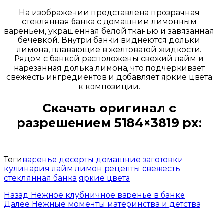
На изображении представлена прозрачная
стеклянная банка с домашним лимонным
вареньем, украшенная белой тканью и завязанная
бечевкой. Внутри банки виднеются дольки
лимона, плавающие в желтоватой жидкости.
Рядом с банкой расположены свежий лайм и
нарезанная долька лимона, что подчеркивает
свежесть ингредиентов и добавляет яркие цвета
к композиции.
Скачать оригинал с
разрешением 5184×3819 px:
Открыть доступ за 99 руб.
Теги
варенье
десерты
домашние заготовки
кулинария
лайм
лимон
рецепты
свежесть
стеклянная банка
яркие цвета
Назад
Нежное клубничное варенье в банке
Далее
Нежные моменты материнства и детства