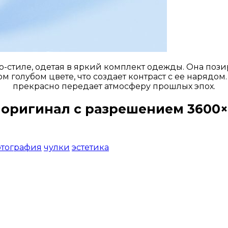
стиле, одетая в яркий комплект одежды. Она пози
 голубом цвете, что создает контраст с ее нарядом
прекрасно передает атмосферу прошлых эпох.
 оригинал с разрешением 3600×
Открыть доступ за 99 руб.
тография
чулки
эстетика