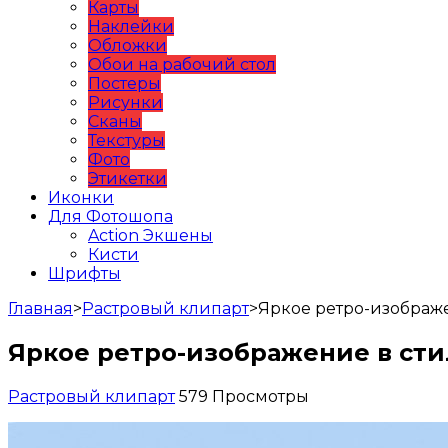
Карты
Наклейки
Обложки
Обои на рабочий стол
Постеры
Рисунки
Сканы
Текстуры
Фото
Этикетки
Иконки
Для Фотошопа
Action Экшены
Кисти
Шрифты
Главная
>
Растровый клипарт
>
Яркое ретро-изображ
Яркое ретро-изображение в ст
Растровый клипарт
579 Просмотры