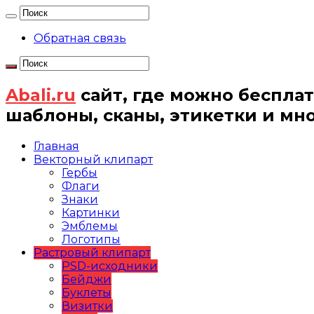
Обратная связь
Abali.ru
сайт, где можно бесплат
шаблоны, сканы, этикетки и мн
Главная
Векторный клипарт
Гербы
Флаги
Знаки
Картинки
Эмблемы
Логотипы
Растровый клипарт
PSD-исходники
Бейджи
Буклеты
Визитки