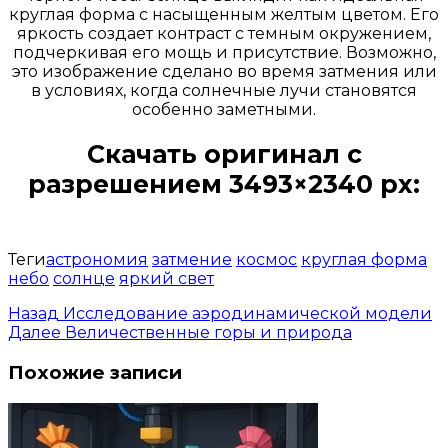
круглая форма с насыщенным желтым цветом. Его
яркость создает контраст с темным окружением,
подчеркивая его мощь и присутствие. Возможно,
это изображение сделано во время затмения или
в условиях, когда солнечные лучи становятся
особенно заметными.
Скачать оригинал с
разрешением 3493×2340 px:
Открыть доступ за 99 руб.
Теги
астрономия
затмение
космос
круглая форма
небо
солнце
яркий свет
Назад
Исследование аэродинамической модели
Далее
Величественные горы и природа
Похожие записи