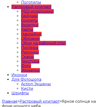
Логотипы
Растровый клипарт
PSD-исходники
Бейджи
Буклеты
Визитки
Карты
Наклейки
Обложки
Обои на рабочий стол
Постеры
Рисунки
Сканы
Текстуры
Фото
Этикетки
Иконки
Для Фотошопа
Action Экшены
Кисти
Шрифты
Главная
>
Растровый клипарт
>
Яркое солнце на
фоне ночного неба