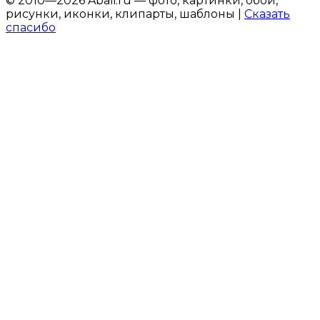
© 2010—2026 Abali.ru — фото, картинки, обои,
рисунки, иконки, клипарты, шаблоны |
Сказать
спасибо