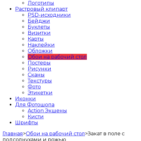
Логотипы
Растровый клипарт
PSD-исходники
Бейджи
Буклеты
Визитки
Карты
Наклейки
Обложки
Обои на рабочий стол
Постеры
Рисунки
Сканы
Текстуры
Фото
Этикетки
Иконки
Для Фотошопа
Action Экшены
Кисти
Шрифты
Главная
>
Обои на рабочий стол
>
Закат в поле с
подсолнухами и рожью