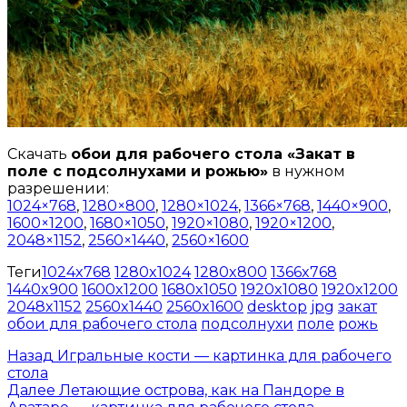
Скачать
обои для рабочего стола «Закат в
поле с подсолнухами и рожью»
в нужном
разрешении:
1024×768
,
1280×800
,
1280×1024
,
1366×768
,
1440×900
,
1600×1200
,
1680×1050
,
1920×1080
,
1920×1200
,
2048×1152
,
2560×1440
,
2560×1600
Теги
1024x768
1280x1024
1280x800
1366x768
1440x900
1600x1200
1680x1050
1920x1080
1920x1200
2048x1152
2560x1440
2560x1600
desktop
jpg
закат
обои для рабочего стола
подсолнухи
поле
рожь
Назад
Игральные кости — картинка для рабочего
стола
Далее
Летающие острова, как на Пандоре в