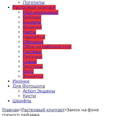
Логотипы
Растровый клипарт
PSD-исходники
Бейджи
Буклеты
Визитки
Карты
Наклейки
Обложки
Обои на рабочий стол
Постеры
Рисунки
Сканы
Текстуры
Фото
Этикетки
Иконки
Для Фотошопа
Action Экшены
Кисти
Шрифты
Главная
>
Растровый клипарт
>
Замок на фоне
горного пейзажа