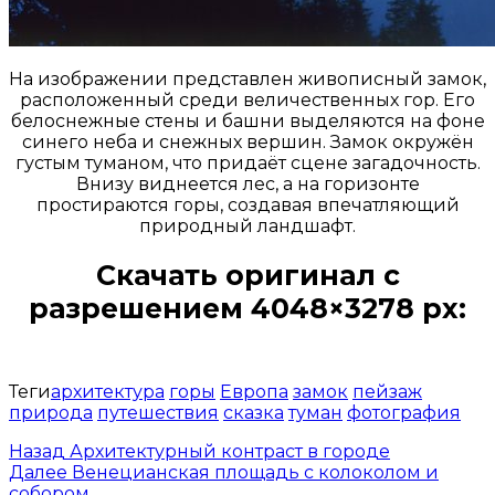
На изображении представлен живописный замок,
расположенный среди величественных гор. Его
белоснежные стены и башни выделяются на фоне
синего неба и снежных вершин. Замок окружён
густым туманом, что придаёт сцене загадочность.
Внизу виднеется лес, а на горизонте
простираются горы, создавая впечатляющий
природный ландшафт.
Скачать оригинал с
разрешением 4048×3278 px:
Открыть доступ за 99 руб.
Теги
архитектура
горы
Европа
замок
пейзаж
природа
путешествия
сказка
туман
фотография
Назад
Архитектурный контраст в городе
Далее
Венецианская площадь с колоколом и
собором