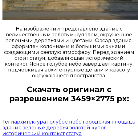
На изображении представлено здание с
величественным золотым куполом, окруженное
зелеными деревьями и цветами. Фасад здания
оформлен колоннами и большими окнами,
создающими светлую атмосферу. Перед зданием
стоит статуя, добавляющая исторический
контекст. Ясное голубое небо завершает картину,
подчеркивая архитектурные детали и красоту
окружающего пространства.
Скачать оригинал с
разрешением 3459×2775 px:
Открыть доступ за 99 руб.
Теги
архитектура
голубое небо
городская площадь
здание
зелёные деревья
золотой купол
исторический контекст
статуя