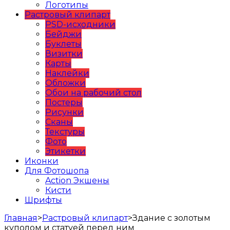
Логотипы
Растровый клипарт
PSD-исходники
Бейджи
Буклеты
Визитки
Карты
Наклейки
Обложки
Обои на рабочий стол
Постеры
Рисунки
Сканы
Текстуры
Фото
Этикетки
Иконки
Для Фотошопа
Action Экшены
Кисти
Шрифты
Главная
>
Растровый клипарт
>
Здание с золотым
куполом и статуей перед ним