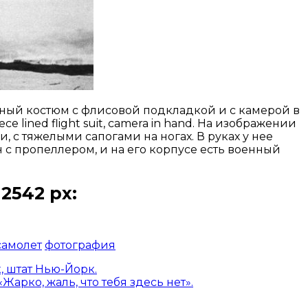
етный костюм с флисовой подкладкой и с камерой в
ece lined flight suit, camera in hand. На изображении
 с тяжелыми сапогами на ногах. В руках у нее
 с пропеллером, и на его корпусе есть военный
2542 px:
самолет
фотография
, штат Нью-Йорк.
арко, жаль, что тебя здесь нет».