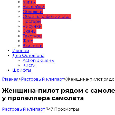
Карты
Наклейки
Обложки
Обои на рабочий стол
Постеры
Рисунки
Сканы
Текстуры
Фото
Этикетки
Иконки
Для Фотошопа
Action Экшены
Кисти
Шрифты
Главная
>
Растровый клипарт
>
Женщина-пилот рядом 
Женщина-пилот рядом с самолето
у пропеллера самолета
Растровый клипарт
747 Просмотры