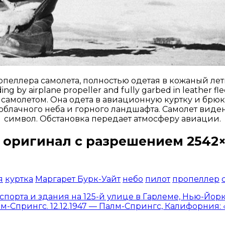
пропеллера самолета, полностью одетая в кожаный л
ng by airplane propeller and fully garbed in leather fle
амолетом. Она одета в авиационную куртку и брюки,
блачного неба и горного ландшафта. Самолет виден
символ. Обстановка передает атмосферу авиации.
 оригинал с разрешением 2542×
Открыть доступ за 99 руб.
я
куртка
Маргарет Бурк-Уайт
небо
пилот
пропеллер
спорта и здания на 125-й улице в Гарлеме, Нью-Йорк
Спрингс. 12.12.1947 — Палм-Спрингс, Калифорния: «Ж