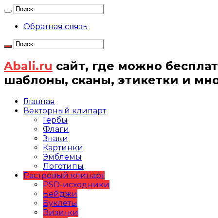
Обратная связь
Abali.ru
сайт, где можно бесплат
шаблоны, сканы, этикетки и мн
Главная
Векторный клипарт
Гербы
Флаги
Знаки
Картинки
Эмблемы
Логотипы
Растровый клипарт
PSD-исходники
Бейджи
Буклеты
Визитки