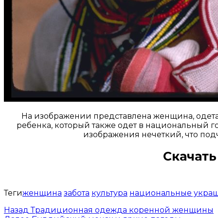
На изображении представлена женщина, одет
ребенка, который также одет в национальный г
изображения нечеткий, что под
Скачать
Теги
женщина
забота
культура
национальные укра
Назад
Традиционная одежда коренной женщины