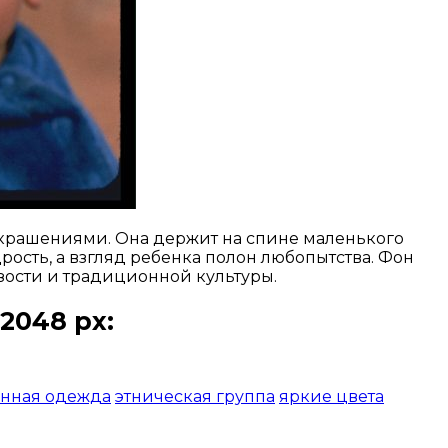
крашениями. Она держит на спине маленького
ость, а взгляд ребенка полон любопытства. Фон
зости и традиционной культуры.
2048 px:
нная одежда
этническая группа
яркие цвета