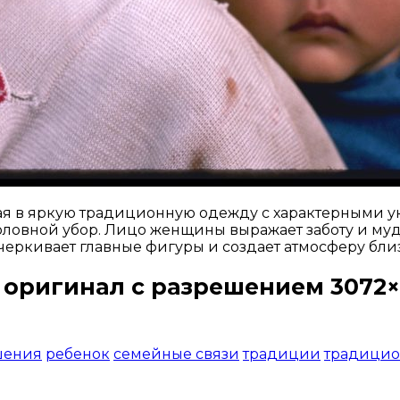
ая в яркую традиционную одежду с характерными у
оловной убор. Лицо женщины выражает заботу и мудр
черкивает главные фигуры и создает атмосферу бли
 оригинал с разрешением 3072×
Открыть доступ за 99 руб.
шения
ребенок
семейные связи
традиции
традицио