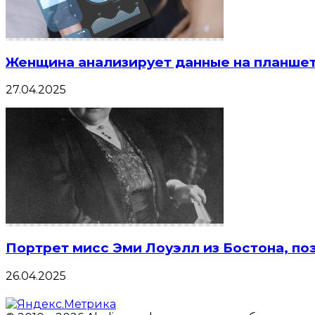
Женщина анализирует данные на планше
27.04.2025
Портрет мисс Эми Лоуэлл из Бостона, п
26.04.2025