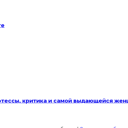
те
оэтессы, критика и самой выдающейся ж