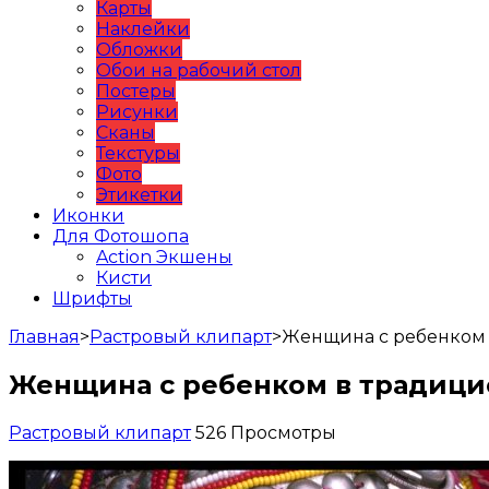
Карты
Наклейки
Обложки
Обои на рабочий стол
Постеры
Рисунки
Сканы
Текстуры
Фото
Этикетки
Иконки
Для Фотошопа
Action Экшены
Кисти
Шрифты
Главная
>
Растровый клипарт
>
Женщина с ребенком
Женщина с ребенком в традиц
Растровый клипарт
526 Просмотры