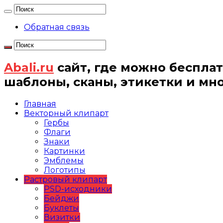
Обратная связь
Abali.ru
сайт, где можно бесплат
шаблоны, сканы, этикетки и мн
Главная
Векторный клипарт
Гербы
Флаги
Знаки
Картинки
Эмблемы
Логотипы
Растровый клипарт
PSD-исходники
Бейджи
Буклеты
Визитки