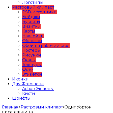
Логотипы
Растровый клипарт
PSD-исходники
Бейджи
Буклеты
Визитки
Карты
Наклейки
Обложки
Обои на рабочий стол
Постеры
Рисунки
Сканы
Текстуры
Фото
Этикетки
Иконки
Для Фотошопа
Action Экшены
Кисти
Шрифты
Главная
>
Растровый клипарт
>
Эдит Уортон
писательница