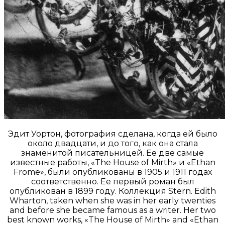
Эдит Уортон, фотография сделана, когда ей было
около двадцати, и до того, как она стала
знаменитой писательницей. Ее две самые
известные работы, «The House of Mirth» и «Ethan
Frome», были опубликованы в 1905 и 1911 годах
соответственно. Ее первый роман был
опубликован в 1899 году. Коллекция Stern. Edith
Wharton, taken when she was in her early twenties
and before she became famous as a writer. Her two
best known works, «The House of Mirth» and «Ethan