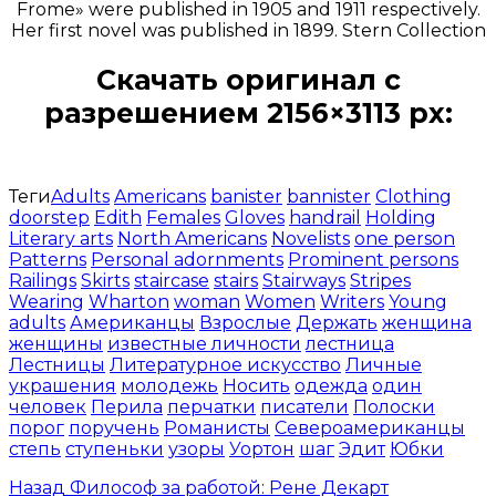
Frome» were published in 1905 and 1911 respectively.
Her first novel was published in 1899. Stern Collection
Скачать оригинал с
разрешением 2156×3113 px:
Открыть доступ за 99 руб.
Теги
Adults
Americans
banister
bannister
Clothing
doorstep
Edith
Females
Gloves
handrail
Holding
Literary arts
North Americans
Novelists
one person
Patterns
Personal adornments
Prominent persons
Railings
Skirts
staircase
stairs
Stairways
Stripes
Wearing
Wharton
woman
Women
Writers
Young
adults
Американцы
Взрослые
Держать
женщина
женщины
известные личности
лестница
Лестницы
Литературное искусство
Личные
украшения
молодежь
Носить
одежда
один
человек
Перила
перчатки
писатели
Полоски
порог
поручень
Романисты
Североамериканцы
степь
ступеньки
узоры
Уортон
шаг
Эдит
Юбки
Назад
Философ за работой: Рене Декарт