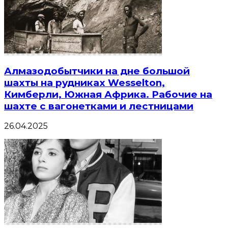
Алмазодобытчики на дне большой
шахты на рудниках Wesselton,
Кимберли, Южная Африка. Рабочие на
шахте с вагонетками и лестницами
26.04.2025