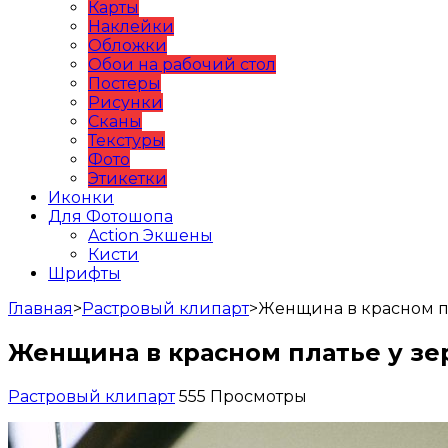
Карты
Наклейки
Обложки
Обои на рабочий стол
Постеры
Рисунки
Сканы
Текстуры
Фото
Этикетки
Иконки
Для Фотошопа
Action Экшены
Кисти
Шрифты
Главная
>
Растровый клипарт
>
Женщина в красном пл
Женщина в красном платье у зе
Растровый клипарт
555 Просмотры