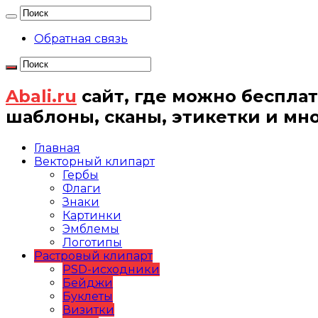
Обратная связь
Abali.ru
сайт, где можно бесплат
шаблоны, сканы, этикетки и мн
Главная
Векторный клипарт
Гербы
Флаги
Знаки
Картинки
Эмблемы
Логотипы
Растровый клипарт
PSD-исходники
Бейджи
Буклеты
Визитки