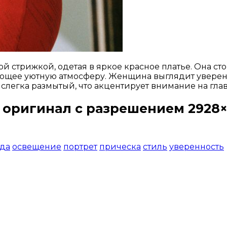
 стрижкой, одетая в яркое красное платье. Она стои
ющее уютную атмосферу. Женщина выглядит уверенно
слегка размытый, что акцентирует внимание на гла
 оригинал с разрешением 2928×
Открыть доступ за 99 руб.
да
освещение
портрет
прическа
стиль
уверенность