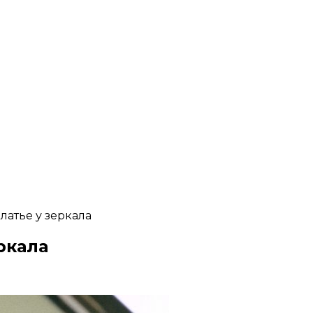
атье у зеркала
ркала