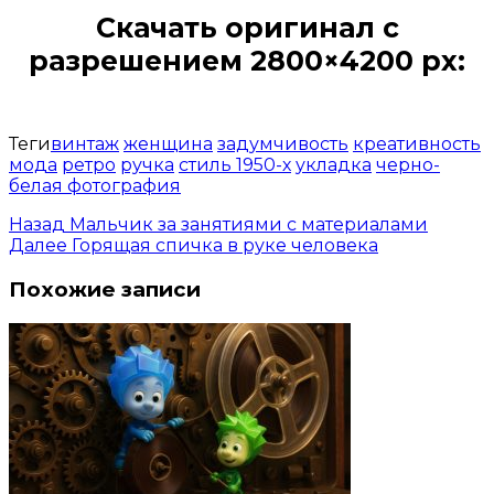
Скачать оригинал с
разрешением 2800×4200 px:
Открыть доступ за 99 руб.
Теги
винтаж
женщина
задумчивость
креативность
мода
ретро
ручка
стиль 1950-х
укладка
черно-
белая фотография
Назад
Мальчик за занятиями с материалами
Далее
Горящая спичка в руке человека
Похожие записи