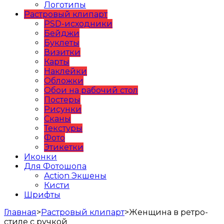
Логотипы
Растровый клипарт
PSD-исходники
Бейджи
Буклеты
Визитки
Карты
Наклейки
Обложки
Обои на рабочий стол
Постеры
Рисунки
Сканы
Текстуры
Фото
Этикетки
Иконки
Для Фотошопа
Action Экшены
Кисти
Шрифты
Главная
>
Растровый клипарт
>
Женщина в ретро-
стиле с ручкой