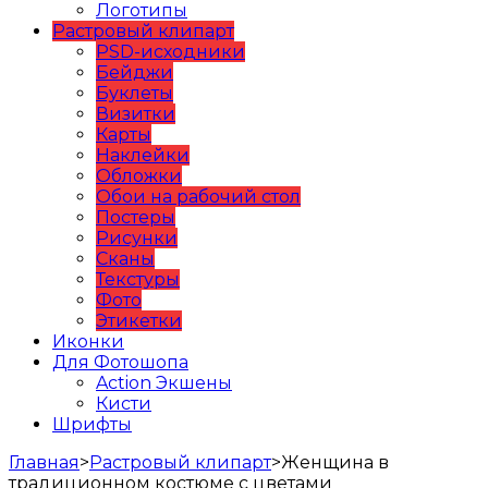
Логотипы
Растровый клипарт
PSD-исходники
Бейджи
Буклеты
Визитки
Карты
Наклейки
Обложки
Обои на рабочий стол
Постеры
Рисунки
Сканы
Текстуры
Фото
Этикетки
Иконки
Для Фотошопа
Action Экшены
Кисти
Шрифты
Главная
>
Растровый клипарт
>
Женщина в
традиционном костюме с цветами