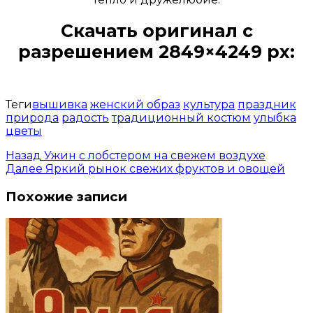
Скачать оригинал с
разрешением 2849×4249 px:
Открыть доступ за 99 руб.
Теги
вышивка
женский образ
культура
праздник
природа
радость
традиционный костюм
улыбка
цветы
Назад
Ужин с лобстером на свежем воздухе
Далее
Яркий рынок свежих фруктов и овощей
Похожие записи