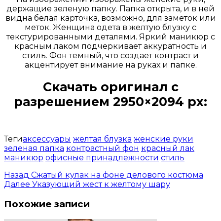
держащие зеленую папку. Папка открыта, и в ней
видна белая карточка, возможно, для заметок или
меток. Женщина одета в желтую блузку с
текстурированными деталями. Яркий маникюр с
красным лаком подчеркивает аккуратность и
стиль. Фон темный, что создает контраст и
акцентирует внимание на руках и папке.
Скачать оригинал с
разрешением 2950×2094 px:
Открыть доступ за 99 руб.
Теги
аксессуары
желтая блузка
женские руки
зеленая папка
контрастный фон
красный лак
маникюр
офисные принадлежности
стиль
Назад
Сжатый кулак на фоне делового костюма
Далее
Указующий жест к желтому шару
Похожие записи