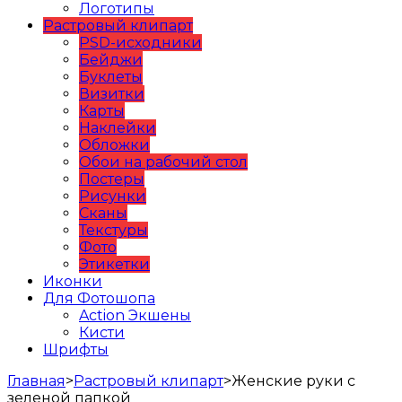
Логотипы
Растровый клипарт
PSD-исходники
Бейджи
Буклеты
Визитки
Карты
Наклейки
Обложки
Обои на рабочий стол
Постеры
Рисунки
Сканы
Текстуры
Фото
Этикетки
Иконки
Для Фотошопа
Action Экшены
Кисти
Шрифты
Главная
>
Растровый клипарт
>
Женские руки с
зеленой папкой