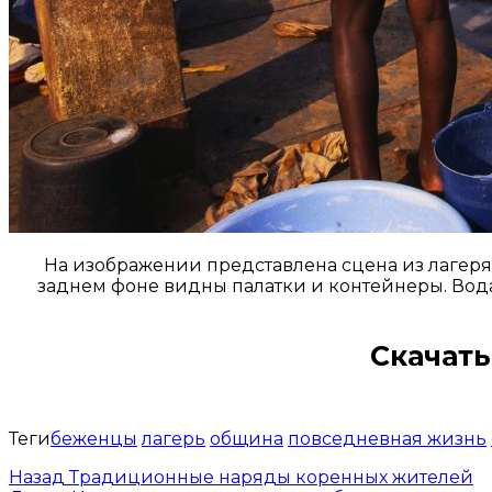
На изображении представлена сцена из лагер
заднем фоне видны палатки и контейнеры. Вода 
Скачать
Теги
беженцы
лагерь
община
повседневная жизнь
Назад
Традиционные наряды коренных жителей