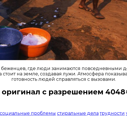
я беженцев, где люди занимаются повседневными де
стоит на земле, создавая лужи. Атмосфера показывае
готовность людей справляться с вызовами.
 оригинал с разрешением 4048×
Открыть доступ за 99 руб.
социальные проблемы
стиральные дела
трудности