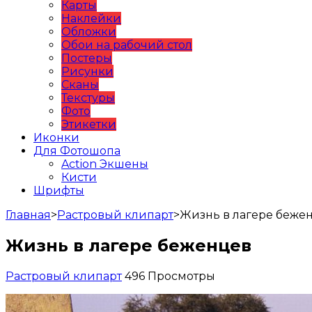
Карты
Наклейки
Обложки
Обои на рабочий стол
Постеры
Рисунки
Сканы
Текстуры
Фото
Этикетки
Иконки
Для Фотошопа
Action Экшены
Кисти
Шрифты
Главная
>
Растровый клипарт
>
Жизнь в лагере беже
Жизнь в лагере беженцев
Растровый клипарт
496 Просмотры