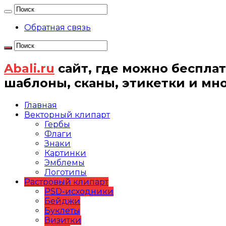
Обратная связь
Abali.ru
сайт, где можно бесплат
шаблоны, сканы, этикетки и мн
Главная
Векторный клипарт
Гербы
Флаги
Знаки
Картинки
Эмблемы
Логотипы
Растровый клипарт
PSD-исходники
Бейджи
Буклеты
Визитки