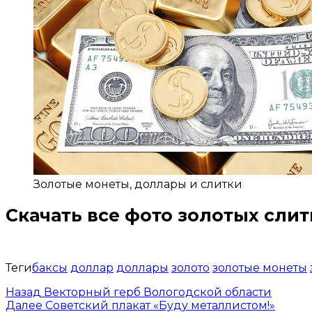
Золотые монеты, доллары и слитки
Скачать все
фото золотых слит
Открыть доступ за 99 руб.
Теги
баксы
доллар
доллары
золото
золотые монеты
Назад
Векторный герб Вологодской области
Далее
Советский плакат «Буду металлистом!»