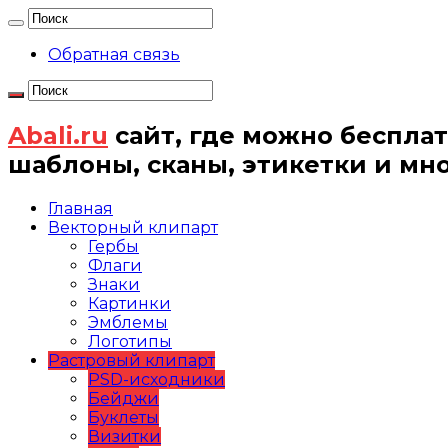
Обратная связь
Abali.ru
сайт, где можно бесплат
шаблоны, сканы, этикетки и мн
Главная
Векторный клипарт
Гербы
Флаги
Знаки
Картинки
Эмблемы
Логотипы
Растровый клипарт
PSD-исходники
Бейджи
Буклеты
Визитки