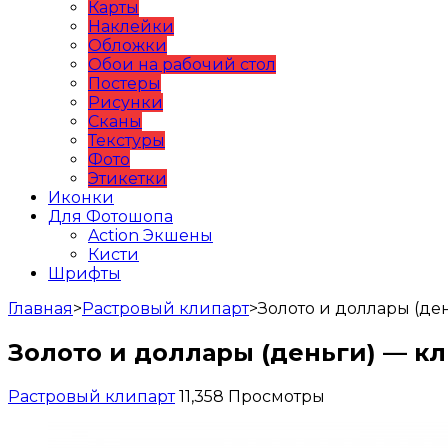
Карты
Наклейки
Обложки
Обои на рабочий стол
Постеры
Рисунки
Сканы
Текстуры
Фото
Этикетки
Иконки
Для Фотошопа
Action Экшены
Кисти
Шрифты
Главная
>
Растровый клипарт
>
Золото и доллары (д
Золото и доллары (деньги) — к
Растровый клипарт
11,358 Просмотры