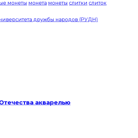
тые монеты
монета
монеты
слитки
слиток
университета дружбы народов (РУДН)
 Отечества акварелью