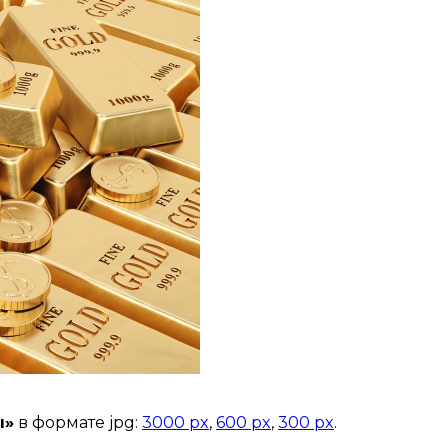
ы»
в формате jpg:
3000 px
,
600 px
,
300 px
.