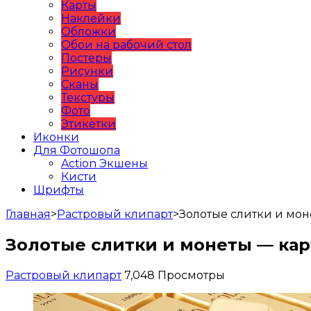
Карты
Наклейки
Обложки
Обои на рабочий стол
Постеры
Рисунки
Сканы
Текстуры
Фото
Этикетки
Иконки
Для Фотошопа
Action Экшены
Кисти
Шрифты
Главная
>
Растровый клипарт
>
Золотые слитки и мо
Золотые слитки и монеты — ка
Растровый клипарт
7,048 Просмотры