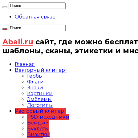
Обратная связь
Abali.ru
сайт, где можно бесплат
шаблоны, сканы, этикетки и мн
Главная
Векторный клипарт
Гербы
Флаги
Знаки
Картинки
Эмблемы
Логотипы
Растровый клипарт
PSD-исходники
Бейджи
Буклеты
Визитки