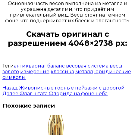
Основная часть весов выполнена из металла и
украшена деталями, что придаёт им
привлекательный вид. Весы стоят на темном
фоне, что подчеркивает их блеск и элегантность.
Скачать оригинал с
разрешением 4048×2738 px:
Открыть доступ за 99 руб.
Теги
антиквариат
баланс
весовая система
весы
золото
измерение
классика
металл
юридические
символы
Назад
Живописные горные пейзажи с дорогой
Далее
Флаг штата Флорида на фоне неба
Похожие записи