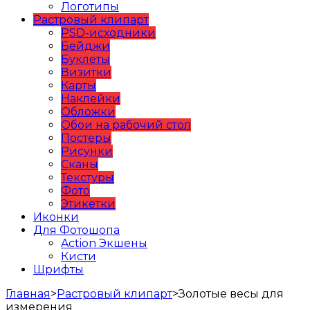
Логотипы
Растровый клипарт
PSD-исходники
Бейджи
Буклеты
Визитки
Карты
Наклейки
Обложки
Обои на рабочий стол
Постеры
Рисунки
Сканы
Текстуры
Фото
Этикетки
Иконки
Для Фотошопа
Action Экшены
Кисти
Шрифты
Главная
>
Растровый клипарт
>
Золотые весы для
измерения