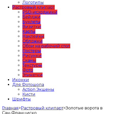
Логотипы
Растровый клипарт
PSD-исходники
Бейджи
Буклеты
Визитки
Карты
Наклейки
Обложки
Обои на рабочий стол
Постеры
Рисунки
Сканы
Текстуры
Фото
Этикетки
Иконки
Для Фотошопа
Action Экшены
Кисти
Шрифты
Главная
>
Растровый клипарт
>
Золотые ворота в
Сан-Франциско