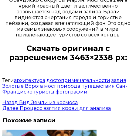
Франциско с округом Марин. Мост окрашен в
яркий красный цвет и величественно
возвышается над водами залива. Вдали
виднеются очертания города и гористые
пейзажи, создавая впечатляющий фон. Это одно
из самых знаковых сооружений в мире,
привлекающее туристов со всех концов.
Скачать оригинал с
разрешением 3463×2338 px:
Открыть доступ за 99 руб.
Теги
архитектура
достопримечательности
залив
Золотые Ворота
мост
природа
путешествия
Сан-
Франциско
туристы
фотографии
Назад
Вид Земли из космоса
Далее
Процесс взятия крови для анализа
Похожие записи