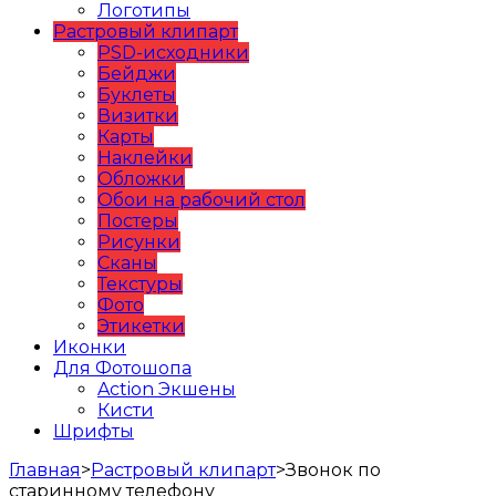
Логотипы
Растровый клипарт
PSD-исходники
Бейджи
Буклеты
Визитки
Карты
Наклейки
Обложки
Обои на рабочий стол
Постеры
Рисунки
Сканы
Текстуры
Фото
Этикетки
Иконки
Для Фотошопа
Action Экшены
Кисти
Шрифты
Главная
>
Растровый клипарт
>
Звонок по
старинному телефону