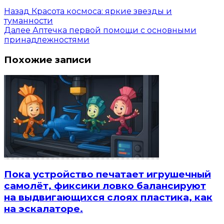
Назад
Красота космоса: яркие звезды и
туманности
Далее
Аптечка первой помощи с основными
принадлежностями
Похожие записи
Пока устройство печатает игрушечный
самолёт, фиксики ловко балансируют
на выдвигающихся слоях пластика, как
на эскалаторе.