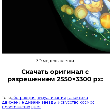
3D модель клетки
Скачать оригинал с
разрешением 2550×3300 px:
Открыть доступ за 99 руб.
Теги
абстракция
визуализация
галактика
движение
дизайн
звезды
искусство
космос
пространство
цвет