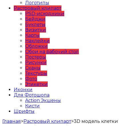
Логотипы
Растровый клипарт
PSD-исходники
Бейджи
Буклеты
Визитки
Карты
Наклейки
Обложки
Обои на рабочий стол
Постеры
Рисунки
Сканы
Текстуры
Фото
Этикетки
Иконки
Для Фотошопа
Action Экшены
Кисти
Шрифты
Главная
>
Растровый клипарт
>
3D модель клетки