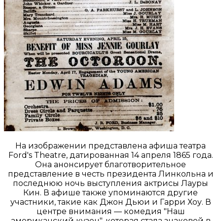
На изображении представлена афиша театра
Ford's Theatre, датированная 14 апреля 1865 года.
Она анонсирует благотворительное
представление в честь президента Линкольна и
последнюю ночь выступления актрисы Лауры
Кин. В афише также упоминаются другие
участники, такие как Джон Дьюи и Гарри Хоу. В
центре внимания — комедия "Наш
американский кузен", которая стала знаковой в