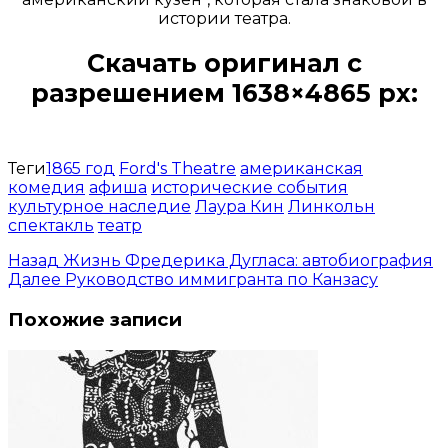
истории театра.
Скачать оригинал с
разрешением 1638×4865 px:
Открыть доступ за 99 руб.
Теги
1865 год
Ford's Theatre
американская
комедия
афиша
исторические события
культурное наследие
Лаура Кин
Линкольн
спектакль
театр
Назад
Жизнь Фредерика Дугласа: автобиография
Далее
Руководство иммигранта по Канзасу
Похожие записи