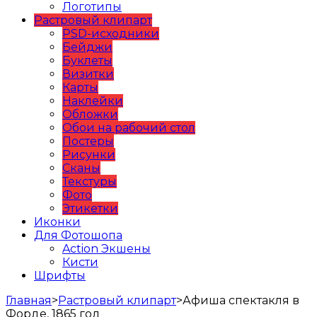
Логотипы
Растровый клипарт
PSD-исходники
Бейджи
Буклеты
Визитки
Карты
Наклейки
Обложки
Обои на рабочий стол
Постеры
Рисунки
Сканы
Текстуры
Фото
Этикетки
Иконки
Для Фотошопа
Action Экшены
Кисти
Шрифты
Главная
>
Растровый клипарт
>
Афиша спектакля в
Форде, 1865 год