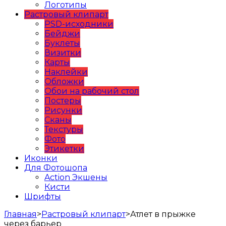
Логотипы
Растровый клипарт
PSD-исходники
Бейджи
Буклеты
Визитки
Карты
Наклейки
Обложки
Обои на рабочий стол
Постеры
Рисунки
Сканы
Текстуры
Фото
Этикетки
Иконки
Для Фотошопа
Action Экшены
Кисти
Шрифты
Главная
>
Растровый клипарт
>
Атлет в прыжке
через барьер