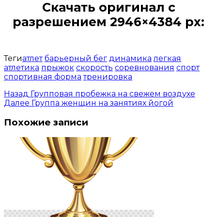
Скачать оригинал с
разрешением 2946×4384 px:
Открыть доступ за 99 руб.
Теги
атлет
барьерный бег
динамика
легкая
атлетика
прыжок
скорость
соревнования
спорт
спортивная форма
тренировка
Назад
Групповая пробежка на свежем воздухе
Далее
Группа женщин на занятиях йогой
Похожие записи