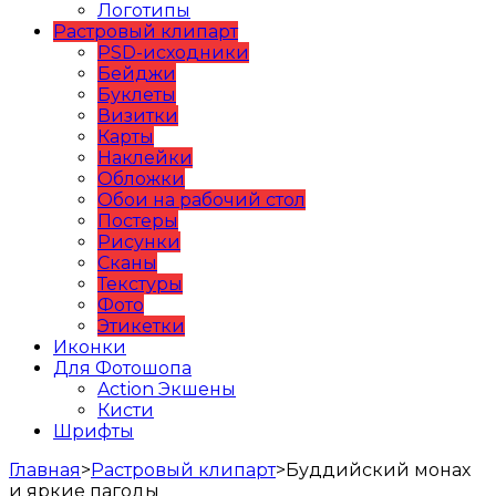
Логотипы
Растровый клипарт
PSD-исходники
Бейджи
Буклеты
Визитки
Карты
Наклейки
Обложки
Обои на рабочий стол
Постеры
Рисунки
Сканы
Текстуры
Фото
Этикетки
Иконки
Для Фотошопа
Action Экшены
Кисти
Шрифты
Главная
>
Растровый клипарт
>
Буддийский монах
и яркие пагоды