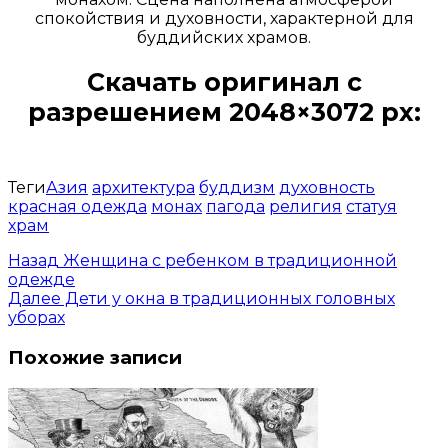
спокойствия и духовности, характерной для
буддийских храмов.
Скачать оригинал с
разрешением 2048×3072 px:
Открыть доступ за 99 руб.
Теги
Азия
архитектура
буддизм
духовность
красная одежда
монах
пагода
религия
статуя
храм
Назад
Женщина с ребенком в традиционной
одежде
Далее
Дети у окна в традиционных головных
уборах
Похожие записи