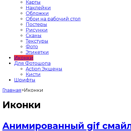
Карты
Наклейки
Обложки
Обои на рабочий стол
Постеры
Рисунки
Сканы
Текстуры
Фото
Этикетки
Иконки
Для Фотошопа
Action Экшены
Кисти
Шрифты
Главная
>
Иконки
Иконки
Анимированный gif смайл