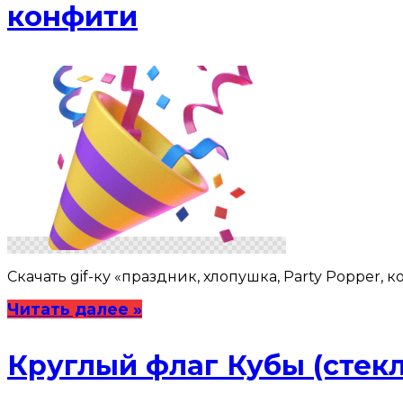
конфити
Скачать gif-ку «праздник, хлопушка, Party Popper, к
Читать далее »
Круглый флаг Кубы (стек