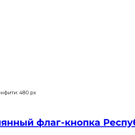
онфити: 480 px
лянный флаг-кнопка Респу