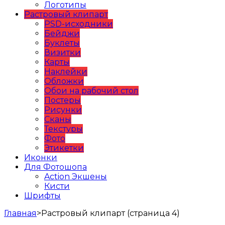
Логотипы
Растровый клипарт
PSD-исходники
Бейджи
Буклеты
Визитки
Карты
Наклейки
Обложки
Обои на рабочий стол
Постеры
Рисунки
Сканы
Текстуры
Фото
Этикетки
Иконки
Для Фотошопа
Action Экшены
Кисти
Шрифты
Главная
>
Растровый клипарт (страница 4)