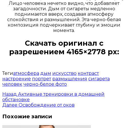
Лицо человека нечетко видно, что добавляет
загадочности. Дым от сигареты медленно
поднимается вверх, создавая атмосферу
спокойствия и размышлений. Эта черно-белая
композиция подчеркивает глубину и эмоции
момента.
Скачать оригинал с
разрешением 4165×2778 px:
Открыть доступ за 99 руб.
Теги
атмосфера
дым
искусство
контраст
настроение
портрет
размышления
сигарета
человек
черно-белое фото
Назад
Активные тренировки в домашней
обстановке
Далее
Освобождение от оков
Похожие записи