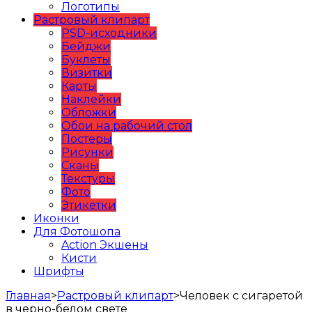
Логотипы
Растровый клипарт
PSD-исходники
Бейджи
Буклеты
Визитки
Карты
Наклейки
Обложки
Обои на рабочий стол
Постеры
Рисунки
Сканы
Текстуры
Фото
Этикетки
Иконки
Для Фотошопа
Action Экшены
Кисти
Шрифты
Главная
>
Растровый клипарт
>
Человек с сигаретой
в черно-белом свете