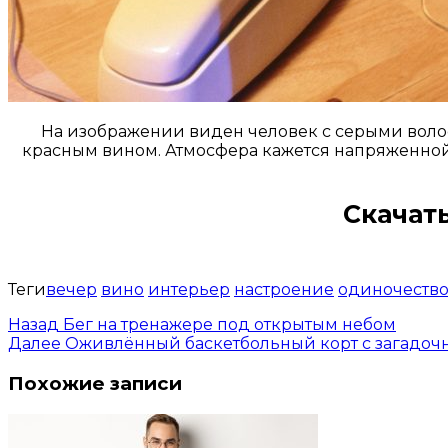
На изображении виден человек с серыми волос
красным вином. Атмосфера кажется напряженной,
Скачать
Теги
вечер
вино
интерьер
настроение
одиночеств
Назад
Бег на тренажере под открытым небом
Далее
Оживлённый баскетбольный корт с загадоч
Похожие записи