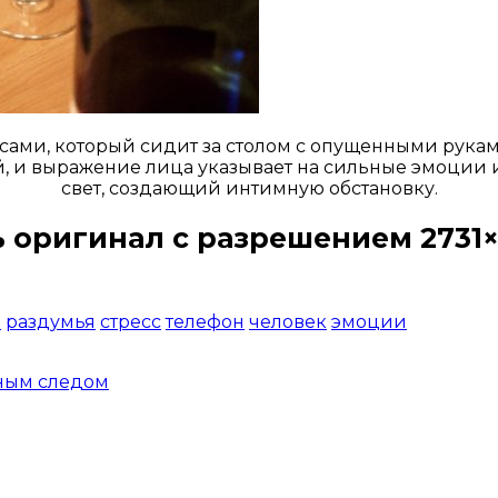
ами, который сидит за столом с опущенными руками 
 и выражение лица указывает на сильные эмоции и
свет, создающий интимную обстановку.
 оригинал с разрешением 2731×
Открыть доступ за 99 руб.
о
раздумья
стресс
телефон
человек
эмоции
ным следом