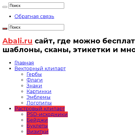
Обратная связь
Abali.ru
сайт, где можно бесплат
шаблоны, сканы, этикетки и мн
Главная
Векторный клипарт
Гербы
Флаги
Знаки
Картинки
Эмблемы
Логотипы
Растровый клипарт
PSD-исходники
Бейджи
Буклеты
Визитки