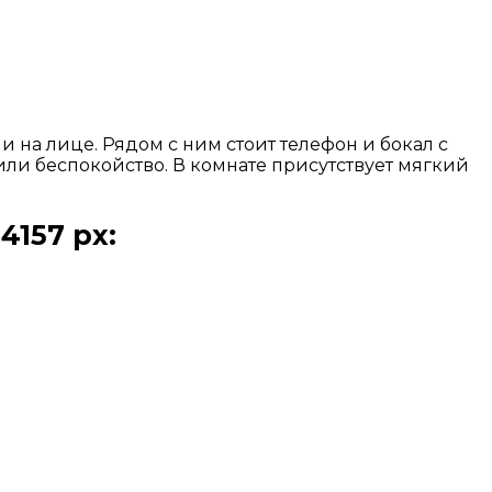
на лице. Рядом с ним стоит телефон и бокал с
ли беспокойство. В комнате присутствует мягкий
4157 px: