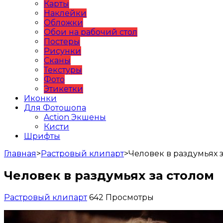
Карты
Наклейки
Обложки
Обои на рабочий стол
Постеры
Рисунки
Сканы
Текстуры
Фото
Этикетки
Иконки
Для Фотошопа
Action Экшены
Кисти
Шрифты
Главная
>
Растровый клипарт
>
Человек в раздумьях 
Человек в раздумьях за столом
Растровый клипарт
642 Просмотры