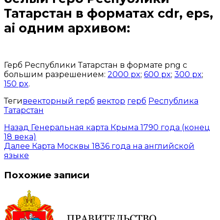
Татарстан
в форматах cdr, eps,
ai одним архивом:
Открыть доступ за 99 руб.
Герб Республики Татарстан в формате png с
большим разрешением:
2000 px
;
600 px
;
300 px
;
150 px
.
Теги
веекторный герб
вектор
герб
Республика
Татарстан
Назад
Генеральная карта Крыма 1790 года (конец
18 века)
Далее
Карта Москвы 1836 года на английской
языке
Похожие записи