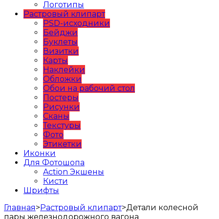
Логотипы
Растровый клипарт
PSD-исходники
Бейджи
Буклеты
Визитки
Карты
Наклейки
Обложки
Обои на рабочий стол
Постеры
Рисунки
Сканы
Текстуры
Фото
Этикетки
Иконки
Для Фотошопа
Action Экшены
Кисти
Шрифты
Главная
>
Растровый клипарт
>
Детали колесной
пары железнодорожного вагона