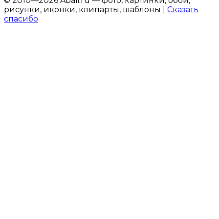
© 2010—2026 Abali.ru — фото, картинки, обои,
рисунки, иконки, клипарты, шаблоны |
Сказать
спасибо