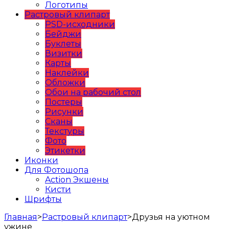
Логотипы
Растровый клипарт
PSD-исходники
Бейджи
Буклеты
Визитки
Карты
Наклейки
Обложки
Обои на рабочий стол
Постеры
Рисунки
Сканы
Текстуры
Фото
Этикетки
Иконки
Для Фотошопа
Action Экшены
Кисти
Шрифты
Главная
>
Растровый клипарт
>
Друзья на уютном
ужине