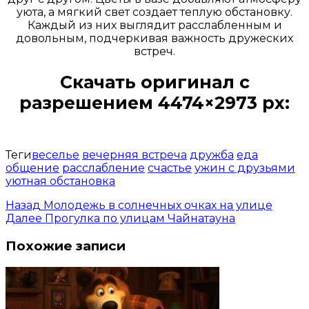
уюта, а мягкий свет создает теплую обстановку.
Каждый из них выглядит расслабленным и
довольным, подчеркивая важность дружеских
встреч.
Скачать оригинал с
разрешением 4474×2973 px:
Открыть доступ за 99 руб.
Теги
веселье
вечерняя встреча
дружба
еда
общение
расслабление
счастье
ужин с друзьями
уютная обстановка
Назад
Молодежь в солнечных очках на улице
Далее
Прогулка по улицам Чайнатауна
Похожие записи