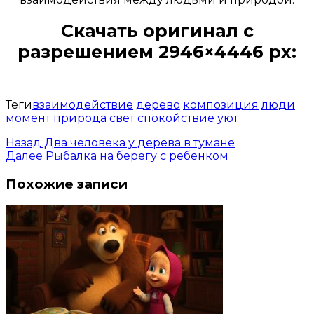
Скачать оригинал с
разрешением 2946×4446 px:
Открыть доступ за 99 руб.
Теги
взаимодействие
дерево
композиция
люди
момент
природа
свет
спокойствие
уют
Назад
Два человека у дерева в тумане
Далее
Рыбалка на берегу с ребенком
Похожие записи