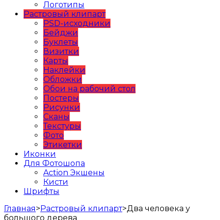
Логотипы
Растровый клипарт
PSD-исходники
Бейджи
Буклеты
Визитки
Карты
Наклейки
Обложки
Обои на рабочий стол
Постеры
Рисунки
Сканы
Текстуры
Фото
Этикетки
Иконки
Для Фотошопа
Action Экшены
Кисти
Шрифты
Главная
>
Растровый клипарт
>
Два человека у
большого дерева