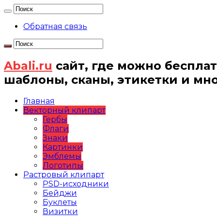
Обратная связь
Abali.ru
сайт, где можно бесплат
шаблоны, сканы, этикетки и мн
Главная
Векторный клипарт
Гербы
Флаги
Знаки
Картинки
Эмблемы
Логотипы
Растровый клипарт
PSD-исходники
Бейджи
Буклеты
Визитки