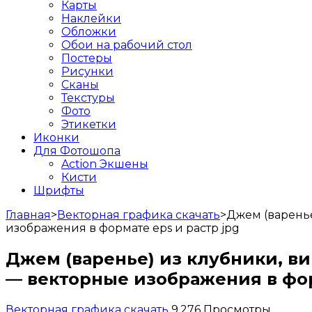
Карты
Наклейки
Обложки
Обои на рабочий стол
Постеры
Рисунки
Сканы
Текстуры
Фото
Этикетки
Иконки
Для Фотошопа
Action Экшены
Кисти
Шрифты
Главная
>
Векторная графика скачать
>
Джем (варень
изображения в формате eps и растр jpg
Джем (варенье) из клубники, в
— векторные изображения в фор
Векторная графика скачать
9,276 Просмотры