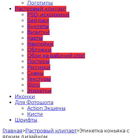
Логотипы
Растровый клипарт
PSD-исходники
Бейджи
Буклеты
Визитки
Карты
Наклейки
Обложки
Обои на рабочий стол
Постеры
Рисунки
Сканы
Текстуры
Фото
Этикетки
Иконки
Для Фотошопа
Action Экшены
Кисти
Шрифты
Главная
>
Растровый клипарт
>
Этикетка коньяка с
ярким дизайном