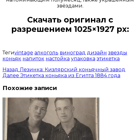
звёздами.
Скачать оригинал с
разрешением 1025×1927 px:
Открыть доступ за 99 руб.
Теги
vintage
алкоголь
виноград
дизайн
звезды
коньяк
напиток
настойка
упаковка
этикетка
Назад
Лезинка: Кизлярский коньячный завод
Далее
Этикетка коньяка из Египта 1884 года
Похожие записи