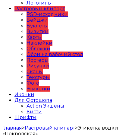
Логотипы
Растровый клипарт
PSD-исходники
Бейджи
Буклеты
Визитки
Карты
Наклейки
Обложки
Обои на рабочий стол
Постеры
Рисунки
Сканы
Текстуры
Фото
Этикетки
Иконки
Для Фотошопа
Action Экшены
Кисти
Шрифты
Главная
>
Растровый клипарт
>
Этикетка водки
«Покровская»