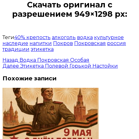
Скачать оригинал с
разрешением 949×1298 px:
Открыть доступ за 99 руб.
Теги
40% крепость
алкоголь
водка
культурное
наследие
напитки
Покров
Покровская
россия
традиции
этикетка
Назад
Водка Покровская Особая
Далее
Этикетка Полевой Горькой Настойки
Похожие записи